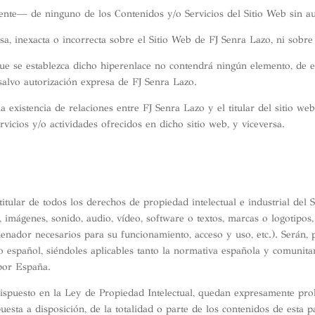
ente— de ninguno de los Contenidos y/o Servicios del Sitio Web sin au
a, inexacta o incorrecta sobre el Sitio Web de FJ Senra Lazo, ni sobre
 que se establezca dicho hiperenlace no contendrá ningún elemento, de
 salvo autorización expresa de FJ Senra Lazo.
a existencia de relaciones entre FJ Senra Lazo y el titular del sitio web
vicios y/o actividades ofrecidos en dicho sitio web, y viceversa.
titular de todos los derechos de propiedad intelectual e industrial del
, imágenes, sonido, audio, vídeo, software o textos, marcas o logotipos
enador necesarios para su funcionamiento, acceso y uso, etc.). Serán, 
o español, siéndoles aplicables tanto la normativa española y comunita
 por España.
ispuesto en la Ley de Propiedad Intelectual, quedan expresamente prohi
esta a disposición, de la totalidad o parte de los contenidos de esta p