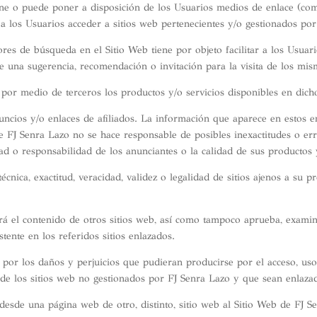
e o puede poner a disposición de los Usuarios medios de enlace (como,
 los Usuarios acceder a sitios web pertenecientes y/o gestionados por
tores de búsqueda en el Sitio Web tiene por objeto facilitar a los Usua
e una sugerencia, recomendación o invitación para la visita de los mis
 por medio de terceros los productos y/o servicios disponibles en dicho
ncios y/o enlaces de afiliados. La información que aparece en estos en
ue FJ Senra Lazo no se hace responsable de posibles inexactitudes o er
ad o responsabilidad de los anunciantes o la calidad de sus productos y
écnica, exactitud, veracidad, validez o legalidad de sitios ajenos a su
rá el contenido de otros sitios web, así como tampoco aprueba, examina
stente en los referidos sitios enlazados.
or los daños y perjuicios que pudieran producirse por el acceso, uso, 
 de los sitios web no gestionados por FJ Senra Lazo y que sean enlazad
 desde una página web de otro, distinto, sitio web al Sitio Web de FJ 