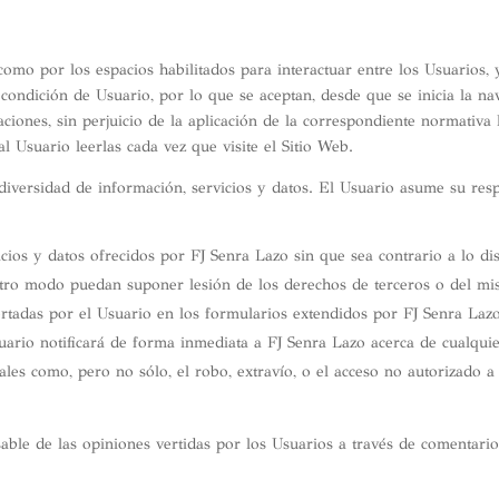
 como por los espacios habilitados para interactuar entre los Usuarios,
 condición de Usuario, por lo que se aceptan, desde que se inicia la na
caciones, sin perjuicio de la aplicación de la correspondiente normativa
l Usuario leerlas cada vez que visite el Sitio Web.
iversidad de información, servicios y datos. El Usuario asume su resp
ios y datos ofrecidos por FJ Senra Lazo sin que sea contrario a lo dis
otro modo puedan suponer lesión de los derechos de terceros o del mi
ortadas por el Usuario en los formularios extendidos por FJ Senra Lazo
suario notificará de forma inmediata a FJ Senra Lazo acerca de cualqui
ales como, pero no sólo, el robo, extravío, o el acceso no autorizado a 
able de las opiniones vertidas por los Usuarios a través de comentari